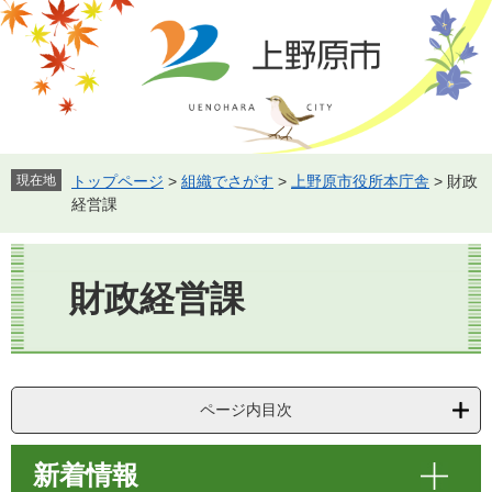
ペ
メ
ー
ニ
ジ
ュ
の
ー
先
を
頭
飛
で
ば
す。
し
現在地
トップページ
>
組織でさがす
>
上野原市役所本庁舎
>
財政
て
経営課
本
文
本
へ
文
財政経営課
ページ内目次
新着情報