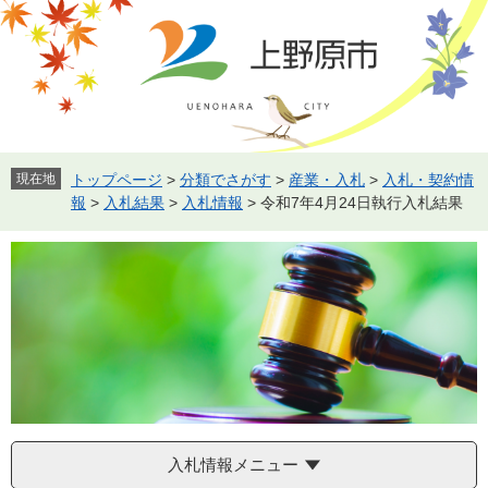
ペ
メ
ー
ニ
ジ
ュ
の
ー
先
を
頭
飛
で
ば
す。
し
現在地
トップページ
>
分類でさがす
>
産業・入札
>
入札・契約情
て
報
>
入札結果
>
入札情報
>
令和7年4月24日執行入札結果
本
文
へ
入札情報メニュー