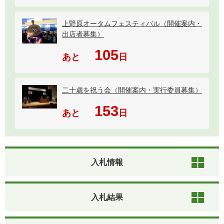
上野原オータムフェスティバル（開催案内・
出店者募集）
105
あと
日
二十歳を祝う会（開催案内・実行委員募集）
153
あと
日
入札情報
入札結果