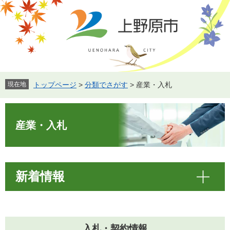
ペ
メ
ー
ニ
ジ
ュ
の
ー
先
を
頭
飛
で
ば
す。
し
現在地
トップページ
>
分類でさがす
>
産業・入札
て
本
本
文
文
産業・入札
へ
新着情報
入札・契約情報