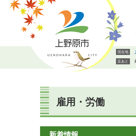
ペ
メ
ー
ニ
ジ
ュ
の
ー
先
を
頭
飛
で
ば
現在地
す。
し
て
足あと
本
文
へ
本
文
雇用・労働
新着情報