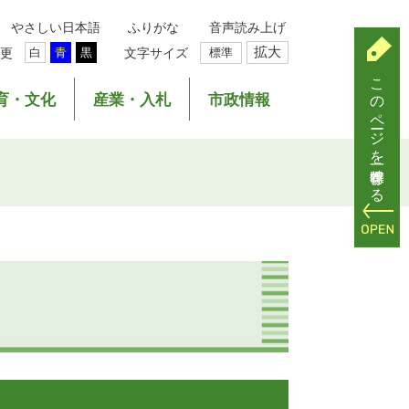
やさしい日本語
ふりがな
音声読み上げ
拡大
更
文字サイズ
標準
白
青
黒
このページを一時保存する
育・文化
産業・入札
市政情報