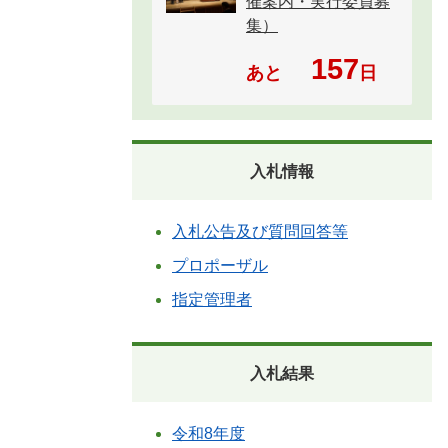
催案内・実行委員募
集）
157
あと
日
入札情報
入札公告及び質問回答等
プロポーザル
指定管理者
入札結果
令和8年度