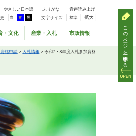
やさしい日本語
ふりがな
音声読み上げ
拡大
更
文字サイズ
標準
白
青
黒
このページを一時保存する
育・文化
産業・入札
市政情報
加資格申請
>
入札情報
>
令和7・8年度入札参加資格