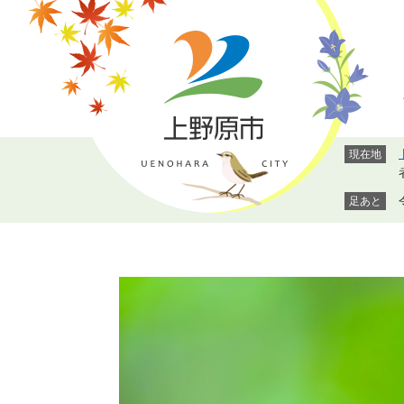
ペ
メ
ー
ニ
ジ
ュ
の
ー
先
を
頭
飛
で
ば
現在地
す。
し
て
足あと
本
文
へ