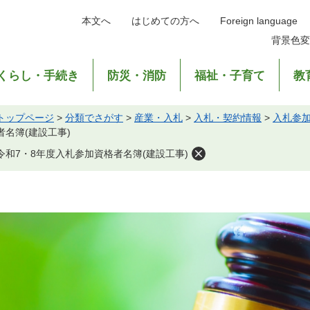
本文へ
はじめての方へ
Foreign language
背景色変
くらし・手続き
防災・消防
福祉・子育て
教
トップページ
>
分類でさがす
>
産業・入札
>
入札・契約情報
>
入札参
者名簿(建設工事)
令和7・8年度入札参加資格者名簿(建設工事)