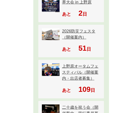
界大会 in 上野原
2
あと
日
2026防災フェスタ
（開催案内）
51
あと
日
上野原オータムフェ
スティバル（開催案
内・出店者募集）
109
あと
日
二十歳を祝う会（開