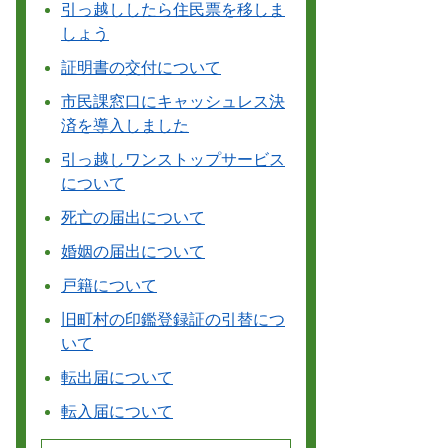
引っ越ししたら住民票を移しま
しょう
証明書の交付について
市民課窓口にキャッシュレス決
済を導入しました
引っ越しワンストップサービス
について
死亡の届出について
婚姻の届出について
戸籍について
旧町村の印鑑登録証の引替につ
いて
転出届について
転入届について