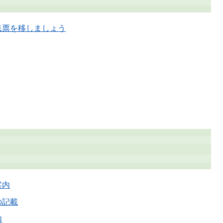
民票を移しましょう
案内
の記載
内