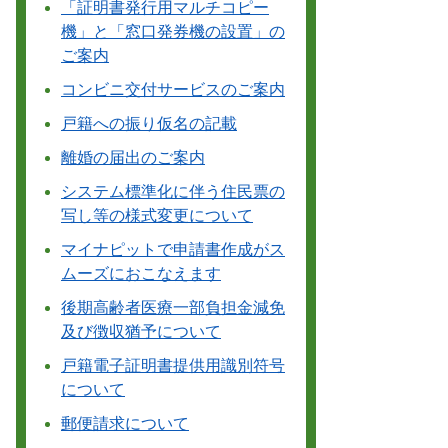
「証明書発行用マルチコピー
機」と「窓口発券機の設置」の
ご案内
コンビニ交付サービスのご案内
戸籍への振り仮名の記載
離婚の届出のご案内
システム標準化に伴う住民票の
写し等の様式変更について
マイナピットで申請書作成がス
ムーズにおこなえます
後期高齢者医療一部負担金減免
及び徴収猶予について
戸籍電子証明書提供用識別符号
について
郵便請求について