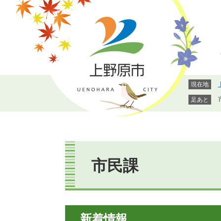
ペ
メ
ー
ニ
ジ
ュ
の
ー
先
を
頭
飛
で
ば
現在地
す。
し
て
足あと
本
文
へ
本
文
市民課
新着情報