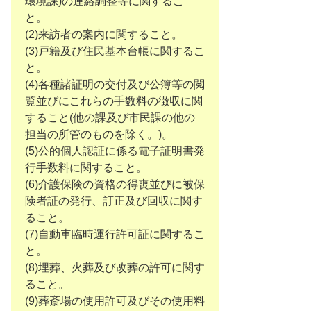
環境課)の連絡調整等に関するこ
と。
(2)来訪者の案内に関すること。
(3)戸籍及び住民基本台帳に関するこ
と。
(4)各種諸証明の交付及び公簿等の閲
覧並びにこれらの手数料の徴収に関
すること(他の課及び市民課の他の
担当の所管のものを除く。)。
(5)公的個人認証に係る電子証明書発
行手数料に関すること。
(6)介護保険の資格の得喪並びに被保
険者証の発行、訂正及び回収に関す
ること。
(7)自動車臨時運行許可証に関するこ
と。
(8)埋葬、火葬及び改葬の許可に関す
ること。
(9)葬斎場の使用許可及びその使用料