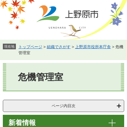
ペ
メ
ー
ニ
ジ
ュ
の
ー
先
を
頭
飛
で
ば
す。
し
現在地
トップページ
>
組織でさがす
>
上野原市役所本庁舎
>
危機
て
管理室
本
文
本
へ
文
危機管理室
ページ内目次
新着情報