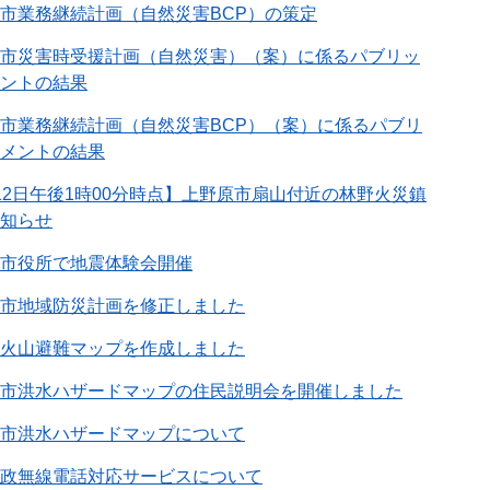
市業務継続計画（自然災害BCP）の策定
市災害時受援計画（自然災害）（案）に係るパブリッ
ントの結果
市業務継続計画（自然災害BCP）（案）に係るパブリ
メントの結果
12日午後1時00分時点】上野原市扇山付近の林野火災鎮
知らせ
市役所で地震体験会開催
市地域防災計画を修正しました
火山避難マップを作成しました
市洪水ハザードマップの住民説明会を開催しました
市洪水ハザードマップについて
政無線電話対応サービスについて