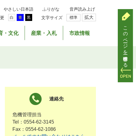
やさしい日本語
ふりがな
音声読み上げ
拡大
更
文字サイズ
標準
白
青
黒
このページを一時保存する
育・文化
産業・入札
市政情報
連絡先
危機管理担当
Tel：0554-62-3145
Fax：0554-62-1086