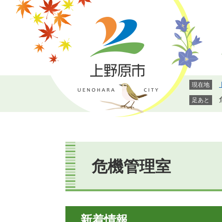
ペ
メ
ー
ニ
ジ
ュ
の
ー
先
を
頭
飛
で
ば
現在地
す。
し
て
足あと
本
文
へ
本
文
危機管理室
新着情報