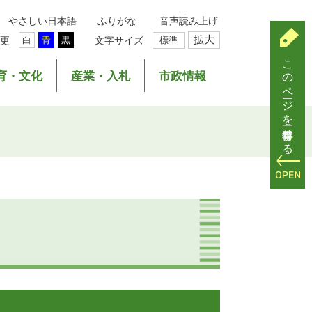
やさしい日本語
ふりがな
音声読み上げ
拡大
更
文字サイズ
標準
白
青
黒
このページを一時保存する
育・文化
産業・入札
市政情報