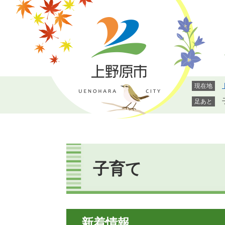
ペ
メ
ー
ニ
ジ
ュ
の
ー
先
を
頭
飛
で
ば
現在地
す。
し
て
足あと
本
文
へ
本
文
子育て
新着情報