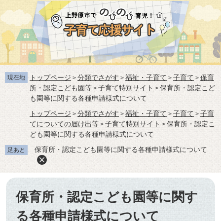
ペ
メ
ー
ニ
ジ
ュ
の
ー
先
を
頭
飛
で
ば
トップページ
分類でさがす
福祉・子育て
子育て
保育
す。
し
現在地
>
>
>
>
所・認定こども園等
子育て特別サイト
保育所・認定こど
て
>
>
も園等に関する各種申請様式について
本
文
トップページ
分類でさがす
福祉・子育て
子育て
子育
>
>
>
>
へ
てについての届け出等
子育て特別サイト
保育所・認定こ
>
>
ども園等に関する各種申請様式について
保育所・認定こども園等に関する各種申請様式について
足あと
本
文
保育所・認定こども園等に関す
る各種申請様式について