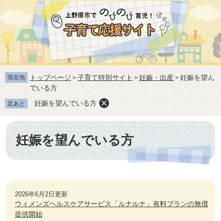
ペ
メ
ー
ニ
ジ
ュ
の
ー
先
を
頭
飛
で
ば
トップページ
子育て特別サイト
妊娠・出産
妊娠を望ん
す。
し
現在地
>
>
>
でいる方
て
本
妊娠を望んでいる方
足あと
文
へ
本
文
妊娠を望んでいる方
2026年6月2日更新
ウィメンズヘルスケアサービス「ルナルナ」有料プランの無償
提供開始