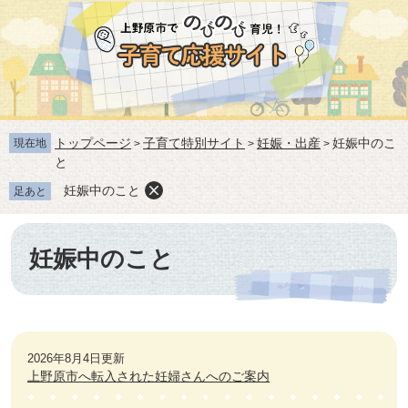
ペ
メ
ー
ニ
ジ
ュ
の
ー
先
を
頭
飛
で
ば
トップページ
子育て特別サイト
妊娠・出産
妊娠中のこ
す。
し
現在地
>
>
>
と
て
本
妊娠中のこと
足あと
文
へ
本
文
妊娠中のこと
2026年8月4日更新
上野原市へ転入された妊婦さんへのご案内