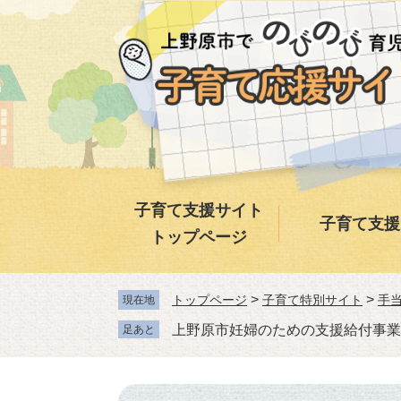
ペ
メ
ー
ニ
ジ
ュ
の
ー
先
を
頭
飛
で
ば
す。
し
て
本
子育て支援サイト
子育て支援
文
トップページ
へ
>
>
トップページ
子育て特別サイト
手
現在地
上野原市妊婦のための支援給付事業
足あと
本