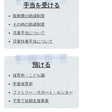
手当を受ける
医療費の助成制度
その他の助成制度
児童手当について
児童扶養手当について
預ける
保育所・こども園
学童保育所
ファミリー・サポート・センター
子育て短期支援事業