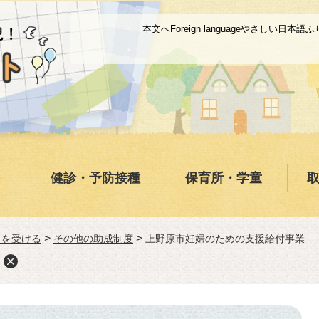
本文へ
Foreign language
やさしい日本語
ふ
健診・予防接種
保育所・学童
>
>
当を受ける
その他の助成制度
上野原市妊婦のための支援給付事業