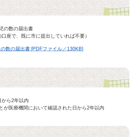
児の数の届出書
の口座で、既に市に提出していれば不要）
の届出書 [PDFファイル／130KB]
日から2年以内
とが医療機関において確認された日から2年以内