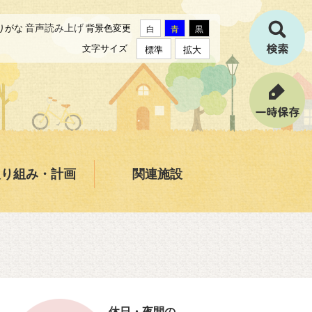
音声読み上げ
りがな
背景色変更
白
青
黒
文字サイズ
標準
拡大
取り組み・計画
関連施設
休日・夜間の