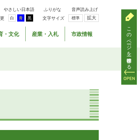
やさしい日本語
ふりがな
音声読み上げ
拡大
更
文字サイズ
標準
白
青
黒
このページを一時保存する
育・文化
産業・入札
市政情報