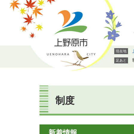
ペ
メ
ー
ニ
ジ
ュ
の
ー
先
を
頭
飛
で
ば
現在地
す。
し
て
足あと
本
文
へ
本
文
制度
新着情報