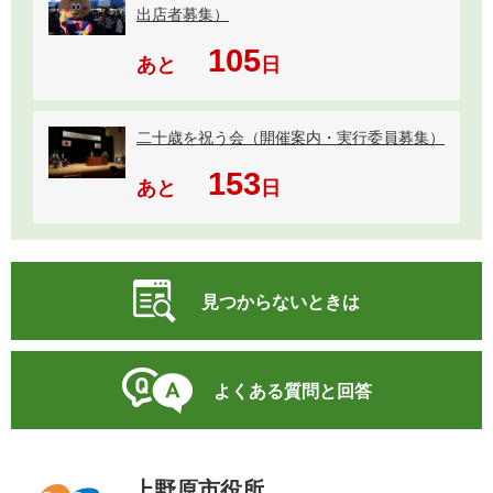
出店者募集）
105
あと
日
二十歳を祝う会（開催案内・実行委員募集）
153
あと
日
見つからないときは
よくある質問と回答
上野原市役所