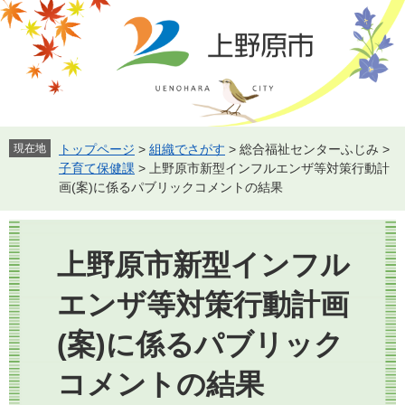
ペ
メ
ー
ニ
ジ
ュ
の
ー
先
を
頭
飛
で
ば
す。
し
現在地
トップページ
>
組織でさがす
>
総合福祉センターふじみ
>
て
子育て保健課
>
上野原市新型インフルエンザ等対策行動計
本
画(案)に係るパブリックコメントの結果
文
へ
本
文
上野原市新型インフル
エンザ等対策行動計画
(案)に係るパブリック
コメントの結果