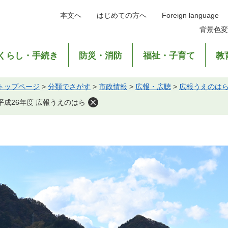
本文へ
はじめての方へ
Foreign language
背景色変
くらし・手続き
防災・消防
福祉・子育て
教
トップページ
>
分類でさがす
>
市政情報
>
広報・広聴
>
広報うえのは
平成26年度 広報うえのはら