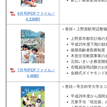
新しい農業委員を紹
8月号[PDFファイル／
4.33MB]
＜巻頭＞上野原駅周辺整備
上野原市都市計画の
平成25年度下期の財
後期高齢者医療制度
木造住宅耐震事業の
元気いきいき教室開
市職員採用試験のお
7月号[PDFファイル／
金婚式ダイヤモンド
4.4MB]
＜巻頭＞帝京科学大学ネコ
平成26年度から国
児童手当「現況届」