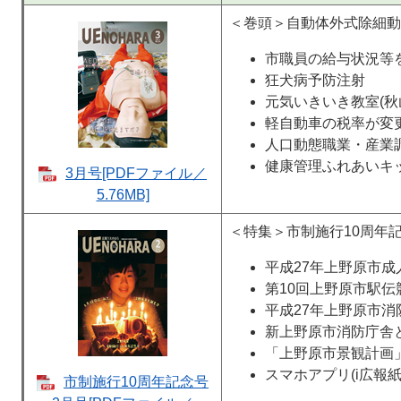
＜巻頭＞自動体外式除細動
市職員の給与状況等
狂犬病予防注射
元気いきいき教室(秋
軽自動車の税率が変
人口動態職業・産業
健康管理ふれあいキ
3月号[PDFファイル／
5.76MB]
＜特集＞市制施行10周年
平成27年上野原市
第10回上野原市駅伝
平成27年上野原市消
新上野原市消防庁舎と
「上野原市景観計画
スマホアプリ(i広報
市制施行10周年記念号