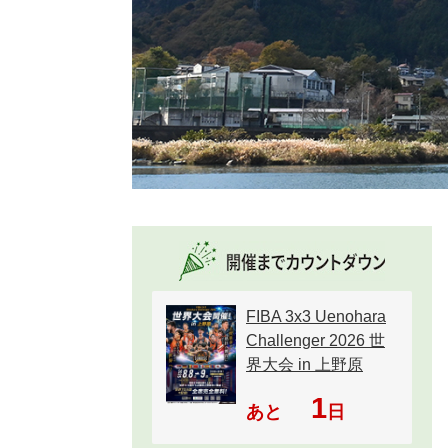
FIBA 3x3 Uenohara
Challenger 2026 世
界大会 in 上野原
1
あと
日