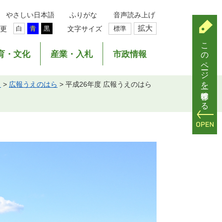
やさしい日本語
ふりがな
音声読み上げ
拡大
更
文字サイズ
標準
白
青
黒
このページを一時保存する
育・文化
産業・入札
市政情報
ら
>
広報うえのはら
>
平成26年度 広報うえのはら