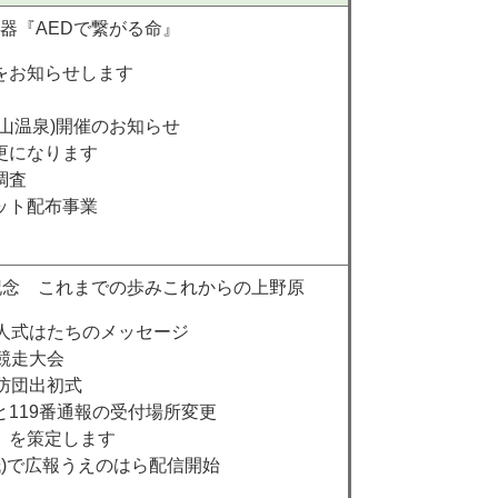
器『AEDで繋がる命』
をお知らせします
山温泉)開催のお知らせ
更になります
調査
ット配布事業
記念 これまでの歩みこれからの上野原
成人式はたちのメッセージ
競走大会
防団出初式
119番通報の受付場所変更
」を策定します
紙)で広報うえのはら配信開始