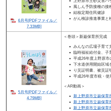
上野原市土砂災害ハ
風しん予防接種の接
結核定期住民健診
がん検診推進事業と
6月号[PDFファイル／
7.33MB]
＜巻頭＞新巌保育所完成
みんなの広場子育て
臨時福祉給付金、子
平成26年度上野原市
下水道併用開始区域
り災証明書、被災証
平成26年度市税・
＜AR動画＞
5月号[PDFファイル／
新上野原市立巌保育
4.79MB]
新上野原市立巌保育
新上野原市立巌保育