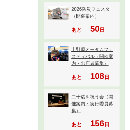
2026防災フェスタ
（開催案内）
50
あと
日
上野原オータムフェ
スティバル（開催案
内・出店者募集）
108
あと
日
二十歳を祝う会（開
催案内・実行委員募
集）
156
あと
日