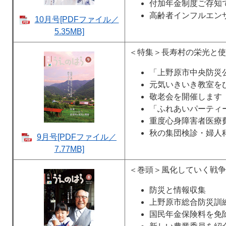
付加年金制度ご存知
高齢者インフルエン
10月号[PDFファイル／
5.35MB]
＜特集＞長寿村の栄光と使
「上野原市中央防災
元気いきいき教室を
敬老会を開催します
「ふれあいパーティ
重度心身障害者医療
秋の集団検診・婦人
9月号[PDFファイル／
7.77MB]
＜巻頭＞風化していく戦争
防災と情報収集
上野原市総合防災訓
国民年金保険料を免