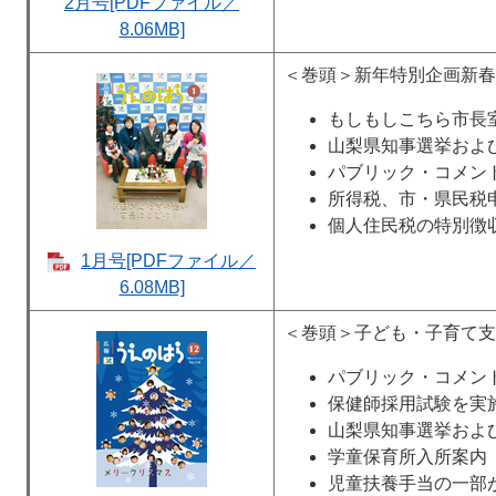
2月号[PDFファイル／
8.06MB]
＜巻頭＞新年特別企画新春
もしもしこちら市長
山梨県知事選挙およ
パブリック・コメン
所得税、市・県民税
個人住民税の特別徴
1月号[PDFファイル／
6.08MB]
＜巻頭＞子ども・子育て支
パブリック・コメン
保健師採用試験を実
山梨県知事選挙およ
学童保育所入所案内
児童扶養手当の一部