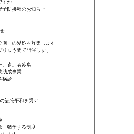
ですか
ザ予防接種のお知らせ
命
公園」の愛称を募集します
びりゅう間で開催します
ー」参加者募集
費助成事業
科検診
の記憶平和を繋ぐ
練
除・猶予する制度