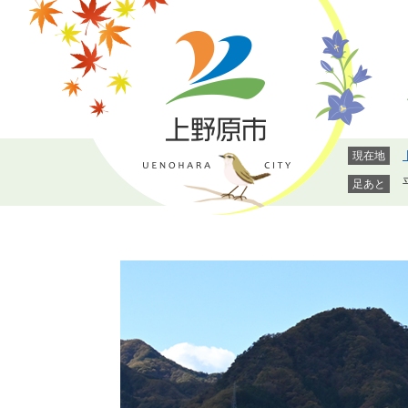
ペ
メ
ー
ニ
ジ
ュ
の
ー
先
を
頭
飛
で
ば
現在地
す。
し
て
足あと
本
文
へ