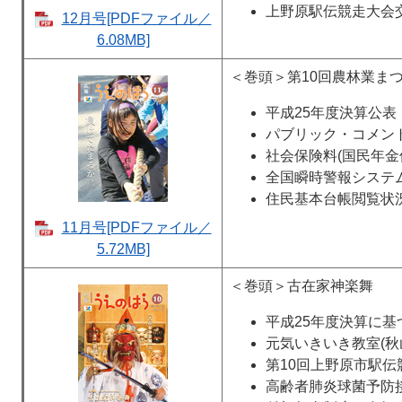
上野原駅伝競走大会
12月号[PDFファイル／
6.08MB]
＜巻頭＞第10回農林業ま
平成25年度決算公表
パブリック・コメン
社会保険料(国民年金
全国瞬時警報システム
住民基本台帳閲覧状
11月号[PDFファイル／
5.72MB]
＜巻頭＞古在家神楽舞
平成25年度決算に
元気いきいき教室(秋
第10回上野原市駅伝
高齢者肺炎球菌予防