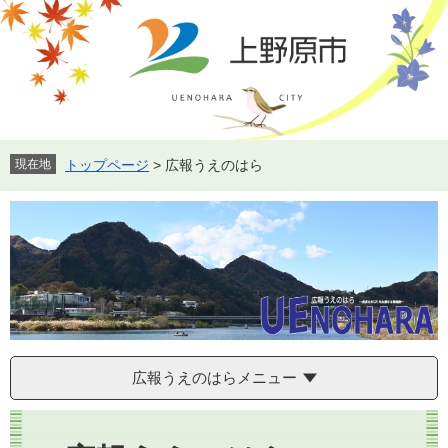
ペ
メ
ー
ニ
ジ
ュ
の
ー
先
を
頭
飛
で
ば
す。
し
現在地
トップページ
>
広報うえのはら
て
本
文
へ
広報うえのはらメニュー
本
文