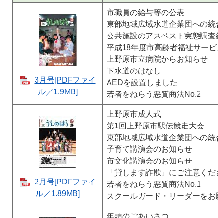
市職員の給与等の公表
東部地域広域水道企業団への統
公共施設のアスベスト実態調査
平成18年度市高齢者福祉サー
上野原市立病院からお知らせ
下水道のはなし
3月号[PDFファイ
AEDを設置しました
ル／1.9MB]
若者をねらう悪質商法No.2
上野原市成人式
第1回上野原市駅伝競走大会
東部地域広域水道企業団への統
子育て講演会のお知らせ
市文化講演会のお知らせ
「貸します詐欺」にご注意くだ
2月号[PDFファイ
若者をねらう悪質商法No.1
ル／1.89MB]
スクールガード・リーダーをお
年頭のごあいさつ