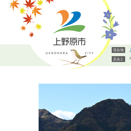
ペ
メ
ー
ニ
ジ
ュ
の
ー
先
を
頭
飛
で
ば
現在地
す。
し
て
足あと
本
文
へ