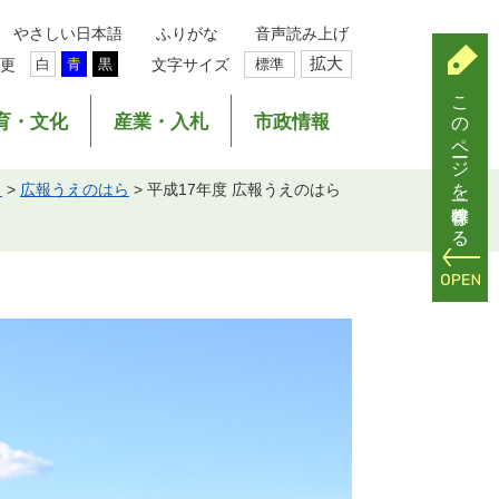
やさしい日本語
ふりがな
音声読み上げ
拡大
更
文字サイズ
標準
白
青
黒
このページを一時保存する
育・文化
産業・入札
市政情報
ら
>
広報うえのはら
>
平成17年度 広報うえのはら