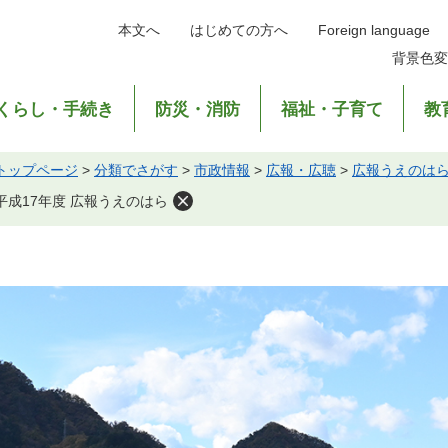
本文へ
はじめての方へ
Foreign language
背景色変
くらし・手続き
防災・消防
福祉・子育て
教
トップページ
>
分類でさがす
>
市政情報
>
広報・広聴
>
広報うえのは
平成17年度 広報うえのはら