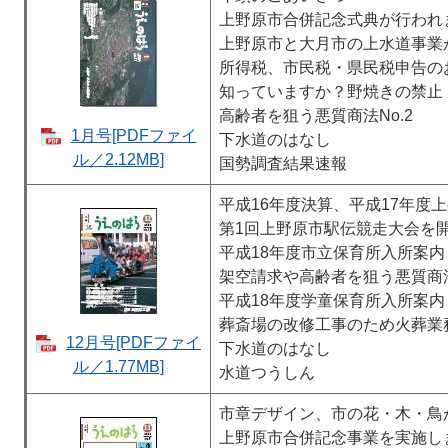
上野原市合併記念式典が行われ
上野原市と大月市の上水道事業
所得税、市民税・県民税申告の
知っていますか？野焼きの禁止
高齢者を狙う悪質商法No.2
1月号[PDFファイ
下水道のはなし
ル／2.12MB]
国勢調査結果速報
平成16年度決算、平成17年度
第1回上野原市駅伝競走大会を
平成18年度市立保育所入所案内
架空請求や高齢者を狙う悪質商
平成18年度学童保育所入所案内
葬斎場の改修工事のため火葬業
12月号[PDFファイ
下水道のはなし
ル／1.77MB]
水道つうしん
市章デザイン、市の花・木・鳥
上野原市合併記念事業を実施し