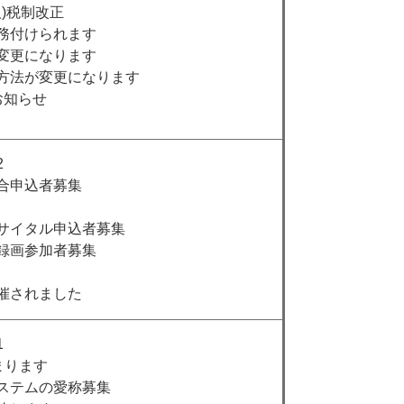
)税制改正
務付けられます
変更になります
方法が変更になります
お知らせ
2
合申込者募集
サイタル申込者募集
録画参加者募集
催されました
1
まります
ステムの愛称募集