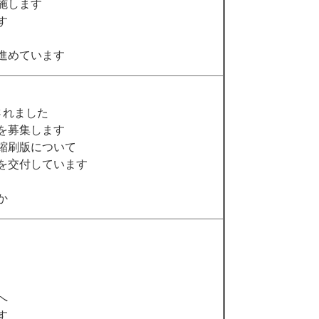
施します
す
進めています
されました
を募集します
縮刷版について
を交付しています
か
へ
す