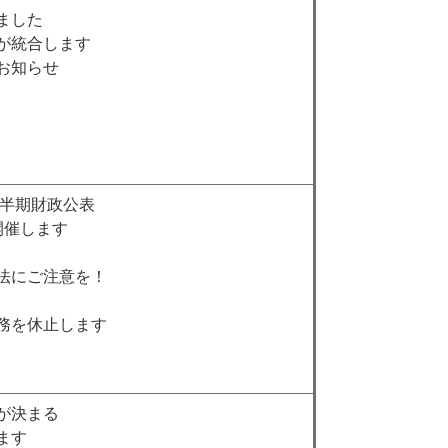
ました
が統合します
お知らせ
上半期財政公表
開催します
法にご注意を！
務を休止します
が決まる
ます