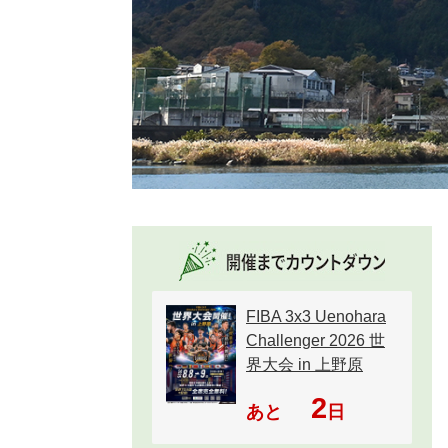
FIBA 3x3 Uenohara
Challenger 2026 世
界大会 in 上野原
2
あと
日