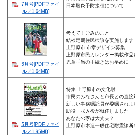
7月号[PDFファイ
日本脳炎予防接種について
ル／1.64MB]
考えて！ごみのこと
結核定期住民検診を実施します
上野原市 市章デザイン募集
上野原市民カレンダー掲載作品
児童手当の手続きはお早めに
6月号[PDFファイ
ル／1.64MB]
特集 上野原市の文化財
市民のみなさんと市長との直接
新しい事務嘱託員が委嘱されま
助役・収入役が就任しました
あなたの家は大丈夫？
5月号[PDFファイ
上野原市木造一般住宅耐震診断
ル／1.95MB]