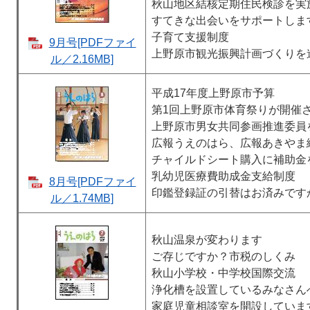
秋山地区結核定期住民検診を実
すてきな出会いをサポートしま
子育て支援制度
9月号[PDFファイ
上野原市観光振興計画づくりを
ル／2.16MB]
平成17年度上野原市予算
第1回上野原市体育祭りが開催
上野原市男女共同参画推進委員
広報うえのはら、広報あきやま
チャイルドシート購入に補助金
乳幼児医療費助成金支給制度
8月号[PDFファイ
印鑑登録証の引替はお済みです
ル／1.74MB]
秋山温泉が変わります
ご存じですか？市税のしくみ
秋山小学校・中学校国際交流
浄化槽を設置しているみなさん
家庭児童相談室を開設していま