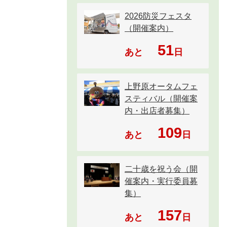
2026防災フェスタ
（開催案内）
51
あと
日
上野原オータムフェ
スティバル（開催案
内・出店者募集）
109
あと
日
二十歳を祝う会（開
催案内・実行委員募
集）
157
あと
日