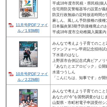
平成18年度市民税・県民税(個人
住宅用防災警報器等の設置が義
防災行政無線の定時放送時間が
麻しん、風しん予防接種の接種
11月号[PDFファイ
日本脳炎第3期予防接種廃止の
ル／1.93MB]
平成18年度市立幼稚園入園案内
みんなで考えよう子育てのこと
ヴァンフォーレ甲府記念招待試
下水道のはなし
上野原市合併記念式典ピアノリ
「あなたとエアロビック」公開
水道つうしん
10月号[PDFファイ
「こんにちは、知事です」が開
ル／2.22MB]
みんなで考えよう子育てのこと
あなたの“今”を国勢調査がはじ
山梨県・市町村電子申請受付シ