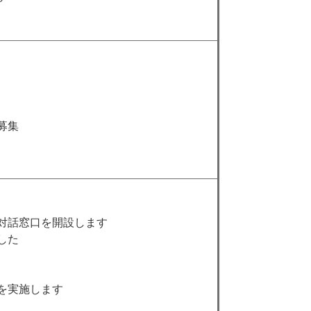
募集
対話窓口を開設します
した
を実施します