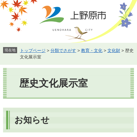
ペ
メ
ー
ニ
ジ
ュ
の
ー
先
を
頭
飛
で
ば
す。
し
現在地
トップページ
>
分類でさがす
>
教育・文化
>
文化財
>
歴史
て
文化展示室
本
文
本
へ
文
歴史文化展示室
お知らせ