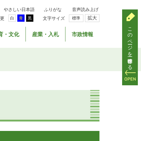
やさしい日本語
ふりがな
音声読み上げ
拡大
更
文字サイズ
標準
白
青
黒
このページを一時保存する
育・文化
産業・入札
市政情報