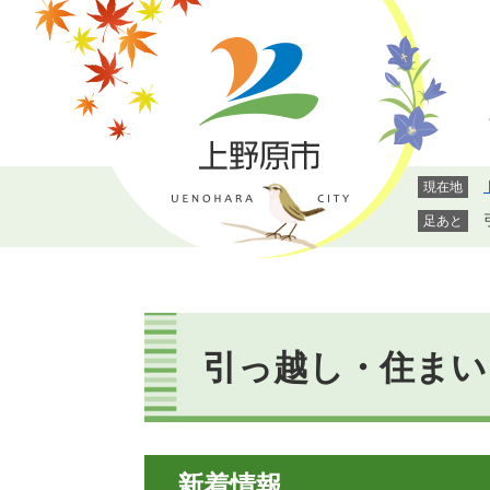
ペ
メ
ー
ニ
ジ
ュ
の
ー
先
を
頭
飛
で
ば
現在地
す。
し
て
足あと
本
文
へ
本
文
引っ越し・住まい
新着情報