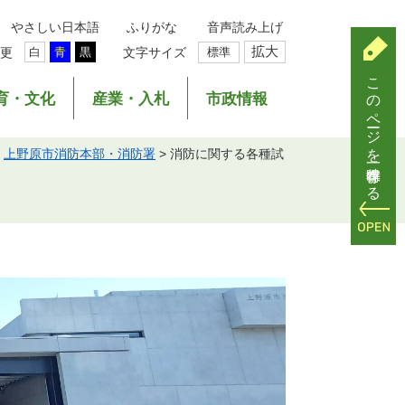
やさしい日本語
ふりがな
音声読み上げ
拡大
更
文字サイズ
標準
白
青
黒
このページを一時保存する
育・文化
産業・入札
市政情報
>
上野原市消防本部・消防署
>
消防に関する各種試