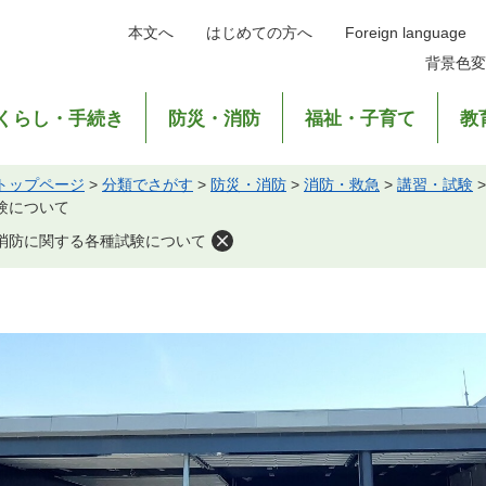
本文へ
はじめての方へ
Foreign language
背景色変
くらし・手続き
防災・消防
福祉・子育て
教
トップページ
>
分類でさがす
>
防災・消防
>
消防・救急
>
講習・試験
験について
消防に関する各種試験について