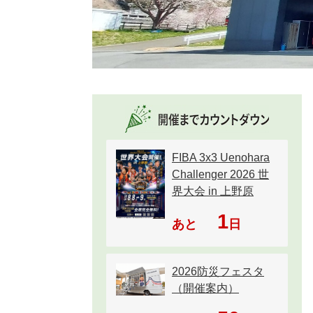
FIBA 3x3 Uenohara
Challenger 2026 世
界大会 in 上野原
1
あと
日
2026防災フェスタ
（開催案内）