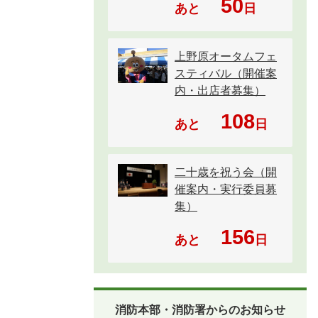
50
あと
日
上野原オータムフェ
スティバル（開催案
内・出店者募集）
108
あと
日
二十歳を祝う会（開
催案内・実行委員募
集）
156
あと
日
消防本部・消防署からのお知らせ