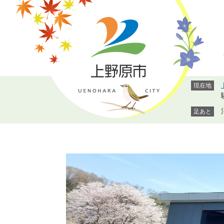
ペ
メ
ー
ニ
ジ
ュ
の
ー
先
を
頭
飛
で
ば
現在地
す。
し
て
足あと
本
文
へ