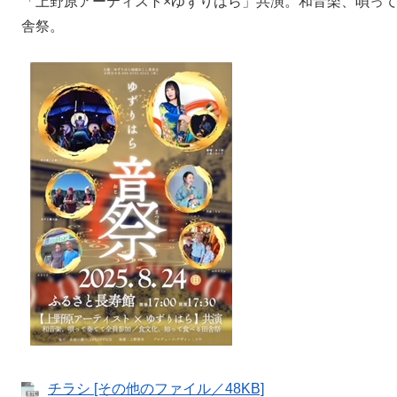
「上野原アーティスト×ゆずりはら」共演。和音楽、唄っ
舎祭。
チラシ [その他のファイル／48KB]