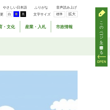
やさしい日本語
ふりがな
音声読み上げ
拡大
更
文字サイズ
標準
白
青
黒
このページを一時保存する
育・文化
産業・入札
市政情報