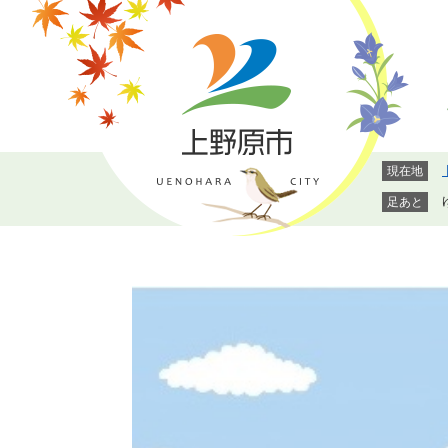
ペ
メ
ー
ニ
ジ
ュ
の
ー
先
を
頭
飛
で
ば
現在地
す。
し
て
足あと
本
文
へ