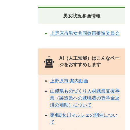
男女状況参画情報
上野原市男女共同参画推進委員会
AI（人工知能）は
こんなペー
ジをおすすめします
上野原市 案内動画
山梨県ものづくり人材就業支援事
業（製造業への就職者の奨学金返
済の補助）について
第4回女川マルシェの開催につい
て