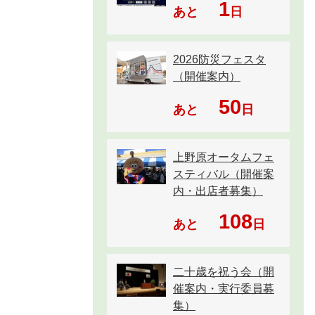
1
あと
日
2026防災フェスタ
（開催案内）
50
あと
日
上野原オータムフェ
スティバル（開催案
内・出店者募集）
108
あと
日
二十歳を祝う会（開
催案内・実行委員募
集）