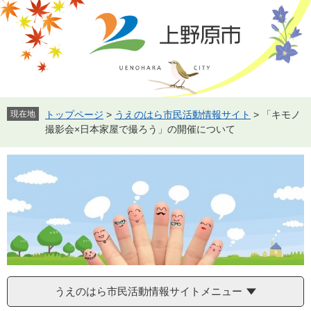
ペ
メ
ー
ニ
ジ
ュ
の
ー
先
を
頭
飛
で
ば
す。
し
現在地
トップページ
>
うえのはら市民活動情報サイト
>
「キモノ
て
撮影会×日本家屋で撮ろう」の開催について
本
文
へ
うえのはら市民活動情報サイトメニュー