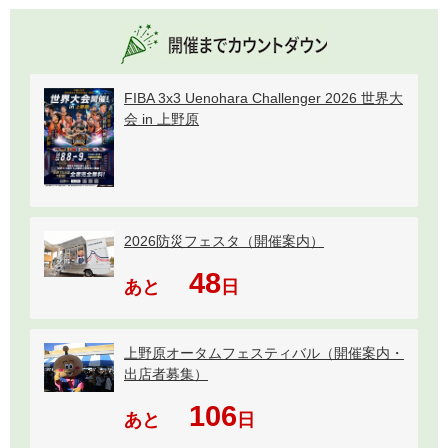
FIBA 3x3 Uenohara Challenger 2026 世界大
会 in 上野原
2026防災フェスタ（開催案内）
48
あと
日
上野原オータムフェスティバル（開催案内・
出店者募集）
106
あと
日