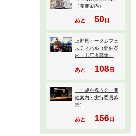
（開催案内）
50
あと
日
上野原オータムフェ
スティバル（開催案
内・出店者募集）
108
あと
日
二十歳を祝う会（開
催案内・実行委員募
集）
156
あと
日