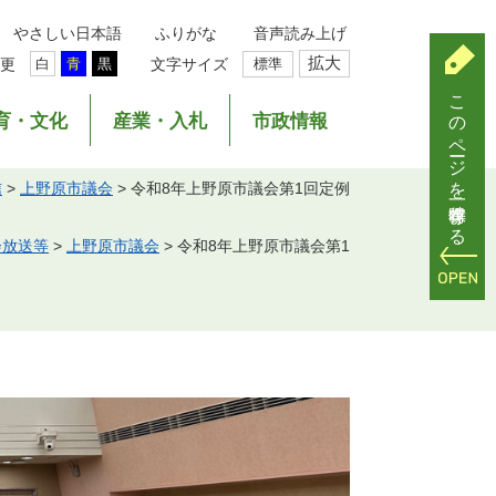
やさしい日本語
ふりがな
音声読み上げ
拡大
更
文字サイズ
標準
白
青
黒
このページを一時保存する
育・文化
産業・入札
市政情報
信
>
上野原市議会
>
令和8年上野原市議会第1回定例
会放送等
>
上野原市議会
>
令和8年上野原市議会第1