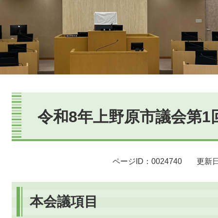
本
文
令和8年上野原市議会第1
ページID：0024740
更新日
本会議項目