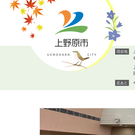
ペ
メ
ー
ニ
ジ
ュ
の
ー
先
を
頭
飛
で
ば
現在地
す。
し
て
本
文
へ
足あと