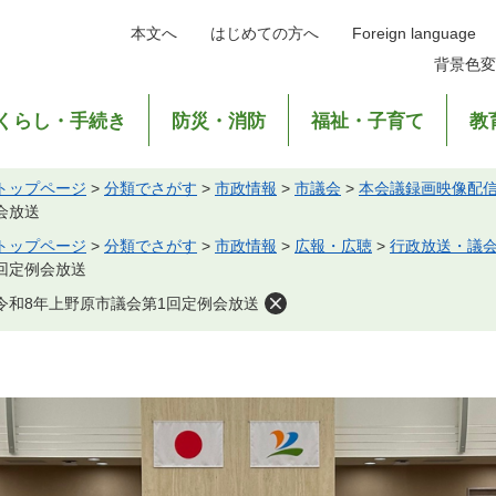
本文へ
はじめての方へ
Foreign language
背景色変
くらし・手続き
防災・消防
福祉・子育て
教
トップページ
>
分類でさがす
>
市政情報
>
市議会
>
本会議録画映像配
会放送
トップページ
>
分類でさがす
>
市政情報
>
広報・広聴
>
行政放送・議
回定例会放送
令和8年上野原市議会第1回定例会放送