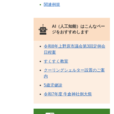
関連例規
AI（人工知能）は
こんなペー
ジをおすすめします
令和8年上野原市議会第3回定例会
日程案
すくすく教室
クーリングシェルター設置のご案
内
5歳児健診
令和7年度 牛倉神社例大祭