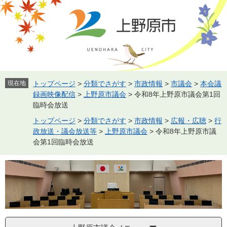
ペ
メ
ー
ニ
ジ
ュ
の
ー
先
を
頭
飛
で
ば
す。
し
現在地
トップページ
>
分類でさがす
>
市政情報
>
市議会
>
本会議
て
録画映像配信
>
上野原市議会
>
令和8年上野原市議会第1回
本
臨時会放送
文
トップページ
>
分類でさがす
>
市政情報
>
広報・広聴
>
行
へ
政放送・議会放送等
>
上野原市議会
>
令和8年上野原市議
会第1回臨時会放送