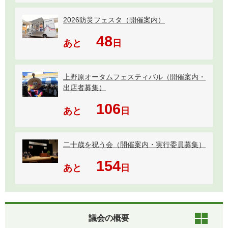
2026防災フェスタ（開催案内）
48
あと
日
上野原オータムフェスティバル（開催案内・
出店者募集）
106
あと
日
二十歳を祝う会（開催案内・実行委員募集）
154
あと
日
議会の概要