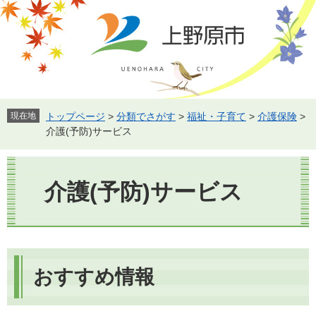
ペ
メ
ー
ニ
ジ
ュ
の
ー
先
を
頭
飛
で
ば
す。
し
現在地
トップページ
>
分類でさがす
>
福祉・子育て
>
介護保険
>
て
介護(予防)サービス
本
文
本
へ
文
介護(予防)サービス
おすすめ情報