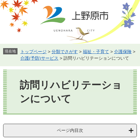
ペ
メ
ー
ニ
ジ
ュ
の
ー
先
を
頭
飛
で
ば
す。
し
現在地
トップページ
>
分類でさがす
>
福祉・子育て
>
介護保険
>
て
介護(予防)サービス
>
訪問リハビリテーションについて
本
文
本
へ
文
訪問リハビリテーショ
ンについて
ページ内目次