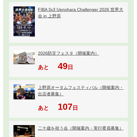
FIBA 3x3 Uenohara Challenger 2026 世界大
会 in 上野原
2026防災フェスタ（開催案内）
49
あと
日
上野原オータムフェスティバル（開催案内・
出店者募集）
107
あと
日
二十歳を祝う会（開催案内・実行委員募集）