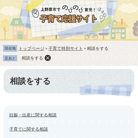
ペ
メ
ー
ニ
ジ
ュ
の
ー
先
を
頭
飛
で
ば
トップページ
子育て特別サイト
相談をする
す。
し
現在地
>
>
て
相談をする
足あと
本
文
本
へ
文
相談をする
妊娠・出産に関する相談
子育てに関する相談