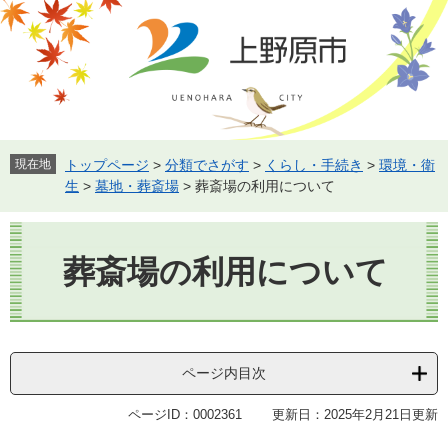
ペ
メ
ー
ニ
ジ
ュ
の
ー
先
を
頭
飛
で
ば
す。
し
現在地
トップページ
>
分類でさがす
>
くらし・手続き
>
環境・衛
て
生
>
墓地・葬斎場
>
葬斎場の利用について
本
文
本
へ
文
葬斎場の利用について
ページ内目次
ページID：0002361
更新日：2025年2月21日更新