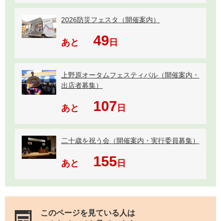
2026防災フェスタ（開催案内）
49
あと
日
上野原オータムフェスティバル（開催案内・
出店者募集）
107
あと
日
二十歳を祝う会（開催案内・実行委員募集）
155
あと
日
このページを見ている人は