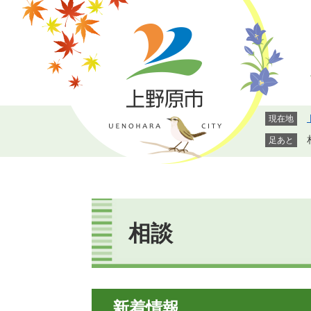
ペ
メ
ー
ニ
ジ
ュ
の
ー
先
を
頭
飛
で
ば
現在地
す。
し
て
足あと
本
文
へ
本
文
相談
新着情報