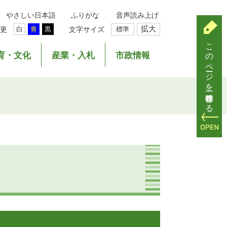
やさしい日本語
ふりがな
音声読み上げ
拡大
更
文字サイズ
標準
白
青
黒
このページを一時保存する
育・文化
産業・入札
市政情報