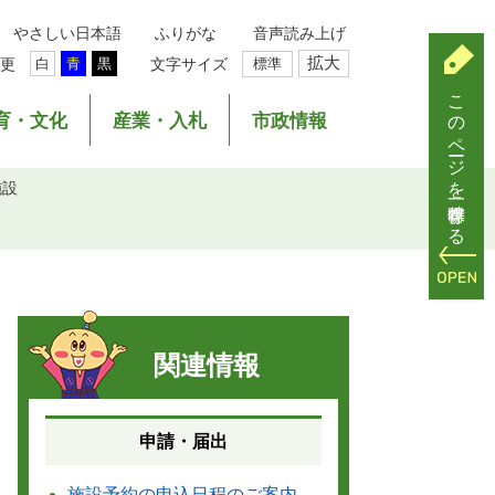
やさしい日本語
ふりがな
音声読み上げ
拡大
更
文字サイズ
標準
白
青
黒
このページを一時保存する
育・文化
産業・入札
市政情報
施設
関連情報
申請・届出
施設予約の申込日程のご案内