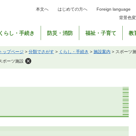
本文へ
はじめての方へ
Foreign language
背景色変
くらし・手続き
防災・消防
福祉・子育て
教
トップページ
>
分類でさがす
>
くらし・手続き
>
施設案内
>
スポーツ
スポーツ施設