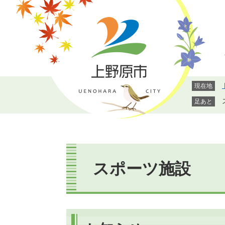
ペ
メ
ー
ニ
ジ
ュ
の
ー
先
を
頭
飛
で
ば
現在地
す。
し
て
足あと
本
文
へ
本
文
スポーツ施設