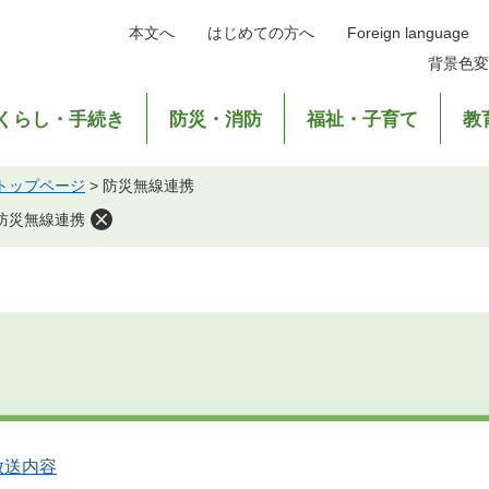
本文へ
はじめての方へ
Foreign language
背景色変
くらし・手続き
防災・消防
福祉・子育て
教
トップページ
>
防災無線連携
防災無線連携
放送内容