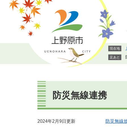
ペ
メ
ー
ニ
ジ
ュ
の
ー
先
を
頭
飛
で
ば
現在地
す。
し
て
足あと
本
文
へ
本
文
防災無線連携
2024年2月9日更新
防災無線