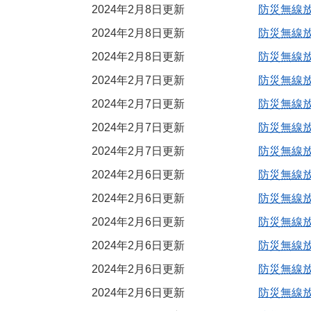
2024年2月8日更新
防災無線
2024年2月8日更新
防災無線
2024年2月8日更新
防災無線
2024年2月7日更新
防災無線
2024年2月7日更新
防災無線
2024年2月7日更新
防災無線
2024年2月7日更新
防災無線
2024年2月6日更新
防災無線
2024年2月6日更新
防災無線
2024年2月6日更新
防災無線
2024年2月6日更新
防災無線
2024年2月6日更新
防災無線
2024年2月6日更新
防災無線