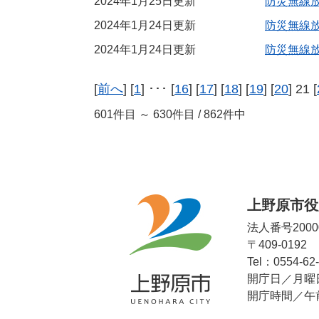
2024年1月25日更新
防災無線
2024年1月24日更新
防災無線
2024年1月24日更新
防災無線
[
前へ
] [
1
] ･･･ [
16
] [
17
] [
18
] [
19
] [
20
] 21 [
601件目 ～ 630件目 / 862件中
上野原市役
法人番号20000
〒409-019
Tel：0554-62
開庁日／月曜
開庁時間／午前