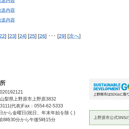
放送内容
放送内容
放送内容
22
] [
23
] [
24
] [
25
] [
26
] ･･･ [
29
] [
次へ
]
所
20192121
2 山梨県上野原市上野原3832
-3111(代表)
Fax：0554-62-5333
日から金曜日(祝日、年末年始を除く)
上野原市公式SNS
8時30分から午後5時15分