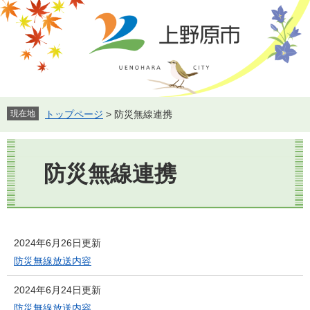
ペ
メ
ー
ニ
ジ
ュ
の
ー
先
を
頭
飛
で
ば
す。
し
現在地
トップページ
>
防災無線連携
て
本
本
文
文
防災無線連携
へ
2024年6月26日更新
防災無線放送内容
2024年6月24日更新
防災無線放送内容