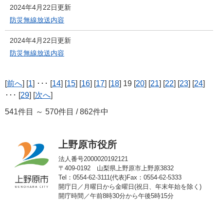
2024年4月22日更新
防災無線放送内容
2024年4月22日更新
防災無線放送内容
[
前へ
] [
1
] ･･･ [
14
] [
15
] [
16
] [
17
] [
18
] 19 [
20
] [
21
] [
22
] [
23
] [
24
]
･･･ [
29
] [
次へ
]
541件目 ～ 570件目 / 862件中
上野原市役所
法人番号2000020192121
〒409-0192 山梨県上野原市上野原3832
Tel：0554-62-3111(代表)
Fax：0554-62-5333
開庁日／月曜日から金曜日(祝日、年末年始を除く)
開庁時間／午前8時30分から午後5時15分