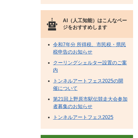
AI（人工知能）は
こんなペー
ジをおすすめします
令和7年分 所得税、市民税・県民
税申告のお知らせ
クーリングシェルター設置のご案
内
トンネルアートフェス2025の開
催について
第21回上野原市駅伝競走大会参加
者募集のお知らせ
トンネルアートフェス2025