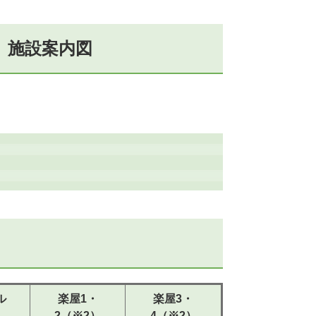
）施設案内図
ル
楽屋1・
楽屋3・
2（※2）
4（※2）