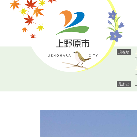
ペ
メ
ー
ニ
ジ
ュ
の
ー
先
を
頭
飛
で
ば
現在地
す。
し
て
本
文
へ
足あと