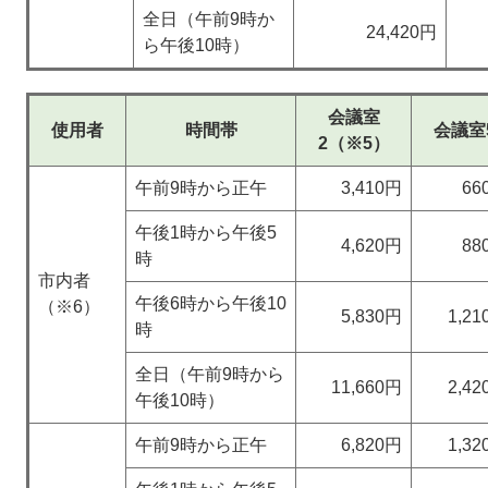
全日（午前9時か
24,420円
ら午後10時）
会議室
使用者
時間帯
会議室
2（※5）
午前9時から正午
3,410円
66
午後1時から午後5
4,620円
88
時
市内者
午後6時から午後10
（※6）
5,830円
1,2
時
全日（午前9時から
11,660円
2,4
午後10時）
午前9時から正午
6,820円
1,3