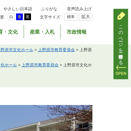
やさしい日本語
ふりがな
音声読み上げ
拡大
更
文字サイズ
標準
白
青
黒
このページを一時保存する
育・文化
産業・入札
市政情報
上野原市文化ホール
>
上野原市教育委員会
>
上野原
文化ホール
>
上野原市教育委員会
>
上野原市文化ホ