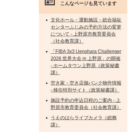
こんなページも見ています
文化ホール・運動施設・総合福祉
センターふじみの予約方法の変更
について - 上野原市教育委員会
（社会教育課）
「FIBA 3x3 Uenohara Challenger
2026 世界大会 in 上野原」の開催
- ホームタウン上野原（政策秘書
課）
空き家・空き店舗バンク物件情報
- 移住特別サイト（政策秘書課）
施設予約の申込日程のご案内 - 上
野原市教育委員会（社会教育課）
うえのはらライブカメラ（総務
課）