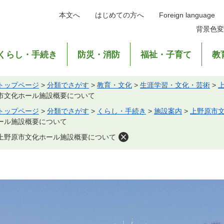
本文へ
はじめての方へ
Foreign language
背景色変
くらし・手続き
防災・消防
福祉・子育て
教
トップページ
>
分類でさがす
>
教育・文化
>
生涯学習・文化・芸術
>
市文化ホール施設概要について
トップページ
>
分類でさがす
>
くらし・手続き
>
施設案内
>
上野原市
ール施設概要について
上野原市文化ホール施設概要について