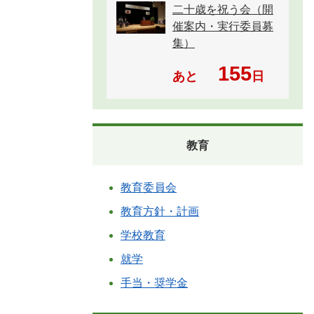
二十歳を祝う会（開
催案内・実行委員募
集）
155
あと
日
教育
教育委員会
教育方針・計画
学校教育
就学
手当・奨学金