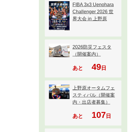
FIBA 3x3 Uenohara
Challenger 2026 世
界大会 in 上野原
2026防災フェスタ
（開催案内）
49
あと
日
上野原オータムフェ
スティバル（開催案
内・出店者募集）
107
あと
日