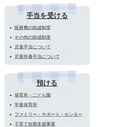
手当を受ける
医療費の助成制度
その他の助成制度
児童手当について
児童扶養手当について
預ける
保育所・こども園
学童保育所
ファミリー・サポート・センター
子育て短期支援事業