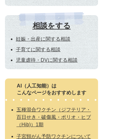
相談をする
妊娠・出産に関する相談
子育てに関する相談
児童虐待・DVに関する相談
AI（人工知能）は
こんなページをおすすめします
五種混合ワクチン（ジフテリア・
百日せき・破傷風・ポリオ・ヒブ
（Hib)）1期
子宮頸がん予防ワクチンについて