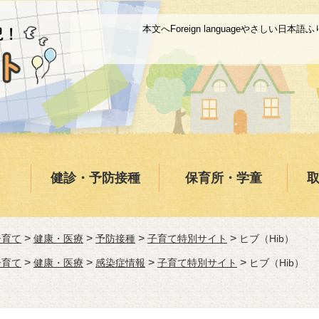
本文へ
Foreign language
やさしい日本語
ふ
健診・予防接種
保育所・学童
>
>
>
>
子育て
健康・医療
予防接種
子育て特別サイト
ヒブ（Hib）
>
>
>
>
子育て
健康・医療
感染症情報
子育て特別サイト
ヒブ（Hib）