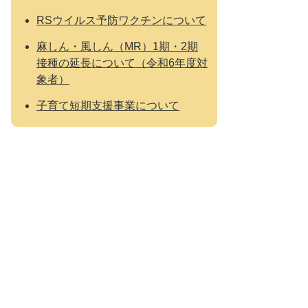
RSウイルス予防ワクチンについて
麻しん・風しん（MR）1期・2期
接種の延長について（令和6年度対
象者）
子育て短期支援事業について