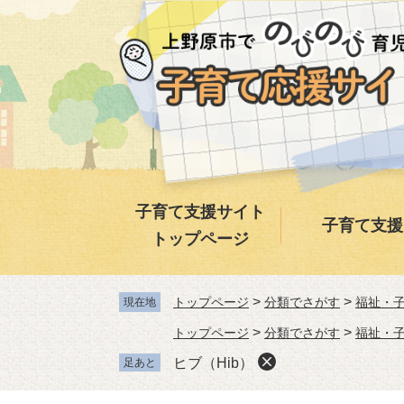
ペ
メ
ー
ニ
ジ
ュ
の
ー
先
を
頭
飛
で
ば
す。
し
て
本
子育て支援サイト
子育て支援
文
トップページ
へ
>
>
トップページ
分類でさがす
福祉・
現在地
>
>
トップページ
分類でさがす
福祉・
ヒブ（Hib）
足あと