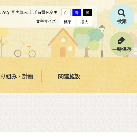
音声読み上げ
りがな
背景色変更
白
青
黒
文字サイズ
標準
拡大
取り組み・計画
関連施設