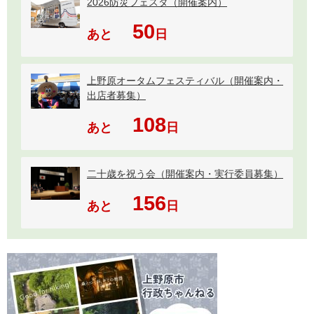
2026防災フェスタ（開催案内）
50
あと
日
上野原オータムフェスティバル（開催案内・
出店者募集）
108
あと
日
二十歳を祝う会（開催案内・実行委員募集）
156
あと
日