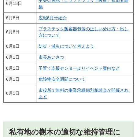
中央公民館「クラフトフラット教室」参加者募
6月15日
集
6月8日
広報6月号紹介
プラスチック製容器包装の正しい分け方・出し
6月8日
方について
6月8日
防災・減災について考えよう
6月1日
市長あいさつ
6月1日
子育て支援センターよりイベント案内など
6月1日
危険物安全週間について
市役所で無料の事業承継個別相談会が開催され
6月1日
ます
私有地の樹木の適切な維持管理に