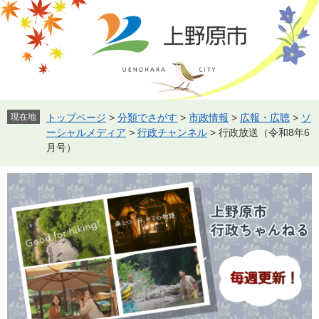
ペ
メ
ー
ニ
ジ
ュ
の
ー
先
を
頭
飛
で
ば
す。
し
現在地
トップページ
>
分類でさがす
>
市政情報
>
広報・広聴
>
ソ
て
ーシャルメディア
>
行政チャンネル
>
行政放送（令和8年6
本
月号）
文
へ