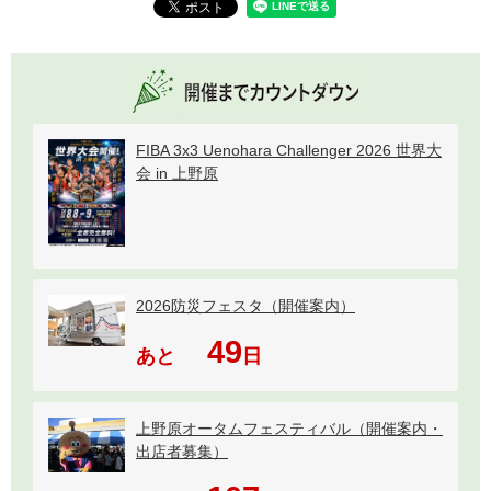
FIBA 3x3 Uenohara Challenger 2026 世界大
会 in 上野原
2026防災フェスタ（開催案内）
49
あと
日
上野原オータムフェスティバル（開催案内・
出店者募集）