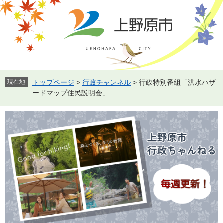
ペ
メ
ー
ニ
ジ
ュ
の
ー
先
を
頭
飛
で
ば
す。
し
現在地
トップページ
>
行政チャンネル
>
行政特別番組「洪水ハザ
て
ードマップ住民説明会」
本
文
へ