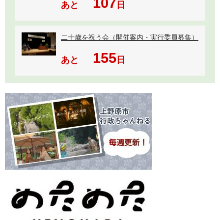
107
あと
日
二十歳を祝う会（開催案内・実行委員募集）
155
あと
日