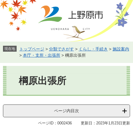
ペ
メ
ー
ニ
ジ
ュ
の
ー
先
を
頭
飛
で
ば
す。
し
現在地
トップページ
>
分類でさがす
>
くらし・手続き
>
施設案内
て
>
本庁・支所・出張所
>
棡原出張所
本
文
本
へ
文
棡原出張所
ページ内目次
ページID：0002436
更新日：2023年1月23日更新