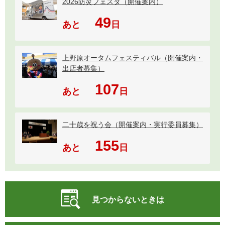
2026防災フェスタ（開催案内）
49
あと
日
上野原オータムフェスティバル（開催案内・
出店者募集）
107
あと
日
二十歳を祝う会（開催案内・実行委員募集）
155
あと
日
見つからないときは