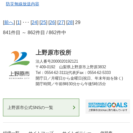
防災無線放送内容
[
前へ
] [
1
] ･･･ [
24
] [
25
] [
26
] [
27
] [
28
] 29
841件目 ～ 862件目 / 862件中
上野原市役所
法人番号2000020192121
〒409-0192 山梨県上野原市上野原3832
Tel：0554-62-3111(代表)
Fax：0554-62-5333
開庁日／月曜日から金曜日(祝日、年末年始を除く)
開庁時間／午前8時30分から午後5時15分
上野原市公式SNSの一覧
組織一覧
サイトマップ
サイトポリシー
例規集