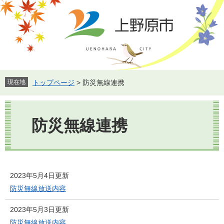
ペ
メ
ー
ニ
ジ
ュ
の
ー
先
を
頭
飛
で
ば
す。
し
現在地
トップページ
>
防災無線連携
て
本
本
文
文
防災無線連携
へ
2023年5月4日更新
防災無線放送内容
2023年5月3日更新
防災無線放送内容