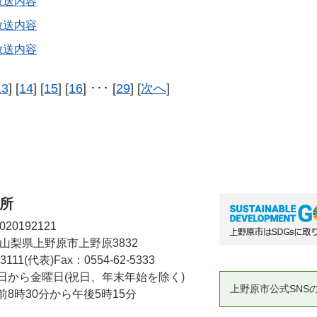
放送内容
放送内容
放送内容
13
] [
14
] [
15
] [
16
] ･･･ [
29
] [
次へ
]
所
20192121
2 山梨県上野原市上野原3832
-3111(代表)
Fax：0554-62-5333
日から金曜日(祝日、年末年始を除く)
上野原市公式SNS
8時30分から午後5時15分