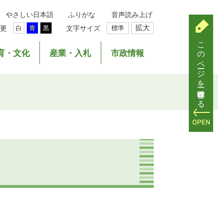
やさしい日本語
ふりがな
音声読み上げ
拡大
更
文字サイズ
標準
白
青
黒
このページを一時保存する
育・文化
産業・入札
市政情報