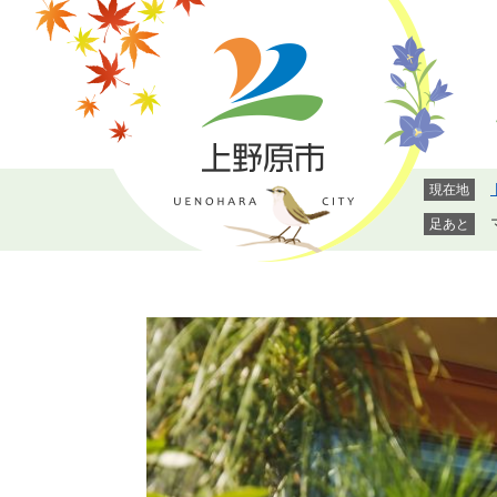
ペ
メ
ー
ニ
ジ
ュ
の
ー
先
を
頭
飛
で
ば
現在地
す。
し
て
足あと
本
文
へ