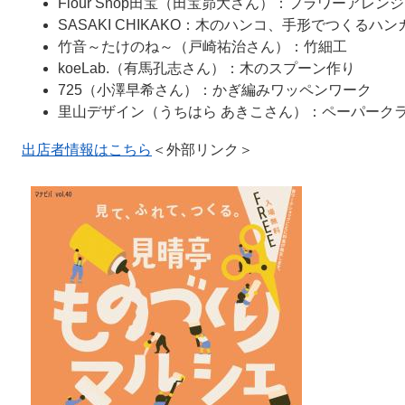
Flour Shop田宝（田宝昴大さん）：フラワーアレン
SASAKI CHIKAKO：木のハンコ、手形でつくるハ
竹音～たけのね～（戸崎祐治さん）：竹細工
koeLab.（有馬孔志さん）：木のスプーン作り
725（小澤早希さん）：かぎ編みワッペンワーク
里山デザイン（うちはら あきこさん）：ペーパーク
出店者情報はこちら
＜外部リンク＞