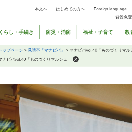
本文へ
はじめての方へ
Foreign language
背景色変
くらし・手続き
防災・消防
福祉・子育て
教
トップページ
>
見晴亭「マナビバ」
>
マナビバvol.40「ものづくりマ
マナビバvol.40「ものづくりマルシェ」