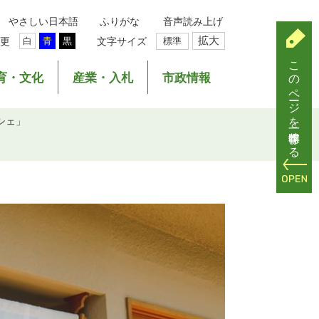
やさしい日本語
ふりがな
音声読み上げ
拡大
更
文字サイズ
標準
白
青
黒
このページを一時保存する
育・文化
産業・入札
市政情報
ルシェ」