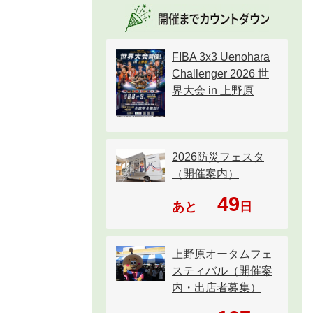
FIBA 3x3 Uenohara
Challenger 2026 世
界大会 in 上野原
2026防災フェスタ
（開催案内）
49
あと
日
上野原オータムフェ
スティバル（開催案
内・出店者募集）