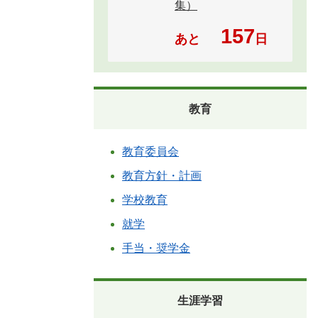
集）
157
あと
日
教育
教育委員会
教育方針・計画
学校教育
就学
手当・奨学金
生涯学習