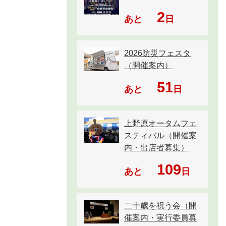
2
あと
日
2026防災フェスタ
（開催案内）
51
あと
日
上野原オータムフェ
スティバル（開催案
内・出店者募集）
109
あと
日
二十歳を祝う会（開
催案内・実行委員募