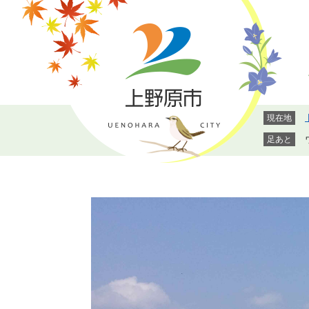
ペ
メ
ー
ニ
ジ
ュ
の
ー
先
を
頭
飛
で
ば
現在地
す。
し
て
足あと
本
文
へ