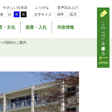
やさしい日本語
ふりがな
音声読み上げ
拡大
更
文字サイズ
標準
白
青
黒
このページを一時保存する
育・文化
産業・入札
市政情報
ーグ招待のご案内