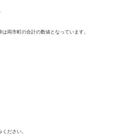
。
枠は両市町の合計の数値となっています。
みください。