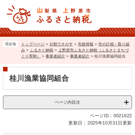
ペ
メ
ー
ニ
ジ
ュ
の
ー
先
を
頭
飛
で
ば
現在地
トップページ
>
分類でさがす
>
市政情報
>
市の計画・取り組
す。
し
み
>
ふるさと納税
>
上野原市ふるさと納税（ふるさとまちづ
て
くり寄附）
>
事業者紹介
>
事業者紹介
>
桂川漁業協同組合
本
文
本
へ
桂川漁業協同組合
文
ページ内目次
ページID：0021622
更新日：2025年10月31日更新