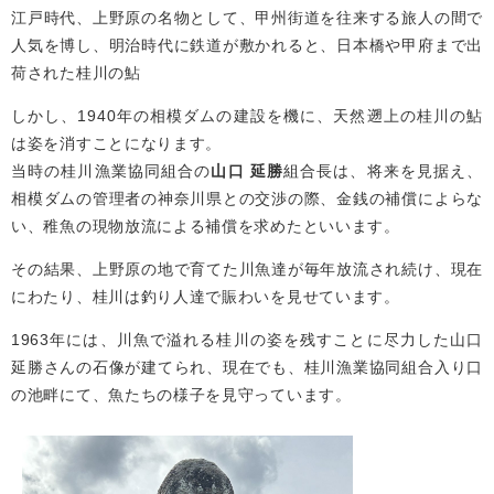
江戸時代、上野原の名物として、甲州街道を往来する旅人の間で
人気を博し、明治時代に鉄道が敷かれると、日本橋や甲府まで出
荷された桂川の鮎
しかし、1940年の相模ダムの建設を機に、天然遡上の桂川の鮎
は姿を消すことになります。
当時の桂川漁業協同組合の
山口 延勝
組合長は、将来を見据え、
相模ダムの管理者の神奈川県との交渉の際、金銭の補償によらな
い、稚魚の現物放流による補償を求めたといいます。
その結果、上野原の地で育てた川魚達が毎年放流され続け、現在
にわたり、桂川は釣り人達で賑わいを見せています。
1963年には、川魚で溢れる桂川の姿を残すことに尽力した山口
延勝さんの石像が建てられ、現在でも、桂川漁業協同組合入り口
の池畔にて、魚たちの様子を見守っています。