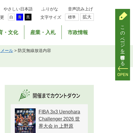
やさしい日本語
ふりがな
音声読み上げ
拡大
更
文字サイズ
標準
白
青
黒
このページを一時保存する
育・文化
産業・入札
市政情報
らメール
>
防災無線放送内容
FIBA 3x3 Uenohara
Challenger 2026 世
界大会 in 上野原