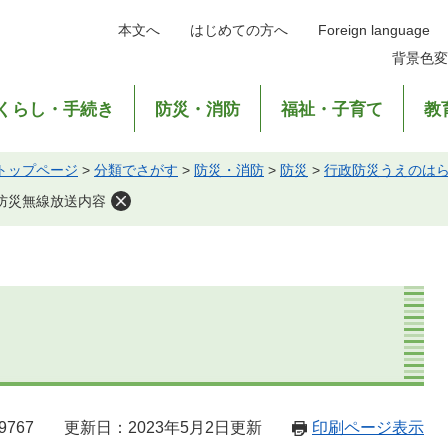
本文へ
はじめての方へ
Foreign language
背景色変
くらし・手続き
防災・消防
福祉・子育て
教
トップページ
>
分類でさがす
>
防災・消防
>
防災
>
行政防災うえのは
防災無線放送内容
9767
更新日：2023年5月2日更新
印刷ページ表示