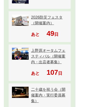
2026防災フェスタ
（開催案内）
49
あと
日
上野原オータムフェ
スティバル（開催案
内・出店者募集）
107
あと
日
二十歳を祝う会（開
催案内・実行委員募
集）