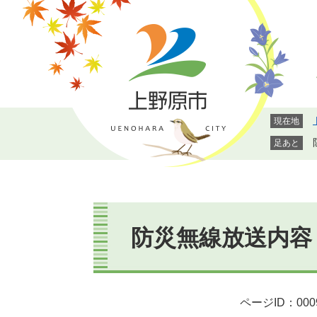
ペ
メ
ー
ニ
ジ
ュ
の
ー
先
を
頭
飛
で
ば
現在地
す。
し
て
足あと
本
文
へ
本
文
防災無線放送内容
ページID：000