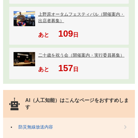
上野原オータムフェスティバル（開催案内・
出店者募集）
109
あと
日
二十歳を祝う会（開催案内・実行委員募集）
157
あと
日
AI（人工知能）は
こんなページをおすすめしま
す
防災無線放送内容