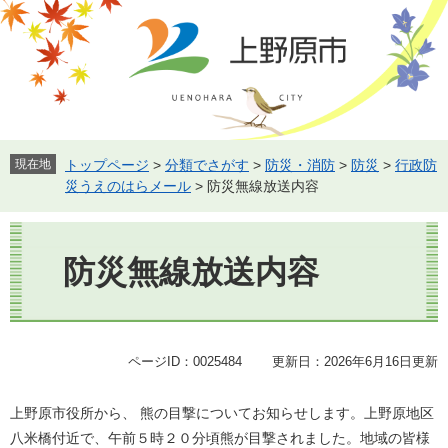
ペ
メ
ー
ニ
ジ
ュ
の
ー
先
を
頭
飛
で
ば
す。
し
現在地
トップページ
>
分類でさがす
>
防災・消防
>
防災
>
行政防
て
災うえのはらメール
>
防災無線放送内容
本
文
本
へ
文
防災無線放送内容
ページID：0025484
更新日：2026年6月16日更新
上野原市役所から、 熊の目撃についてお知らせします。上野原地区
八米橋付近で、午前５時２０分頃熊が目撃されました。地域の皆様