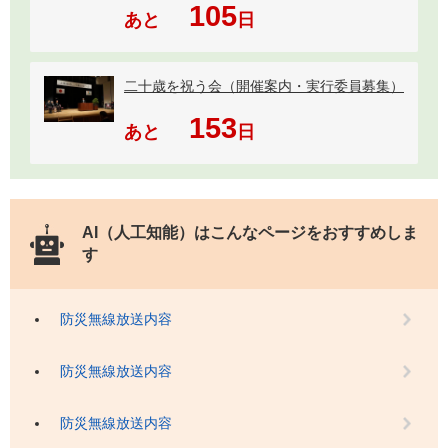
105
あと
日
二十歳を祝う会（開催案内・実行委員募集）
153
あと
日
AI（人工知能）は
こんなページをおすすめしま
す
防災無線放送内容
防災無線放送内容
防災無線放送内容