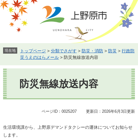
ペ
メ
ー
ニ
ジ
ュ
の
ー
先
を
頭
飛
で
ば
す。
し
現在地
トップページ
>
分類でさがす
>
防災・消防
>
防災
>
行政防
て
災うえのはらメール
>
防災無線放送内容
本
文
本
へ
文
防災無線放送内容
ページID：0025207
更新日：2026年6月3日更新
生活環境課から、上野原デマンドタクシーの運休についてお知らせ
します。