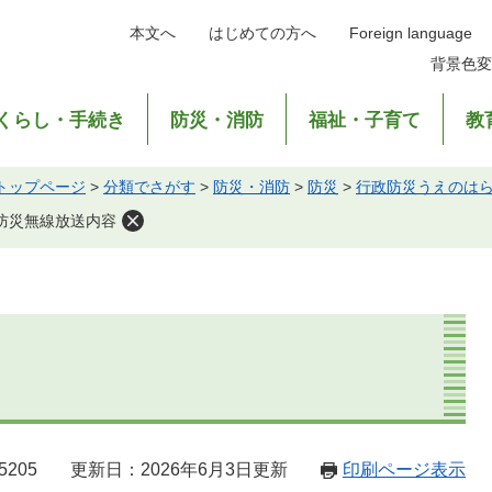
本文へ
はじめての方へ
Foreign language
背景色変
くらし・手続き
防災・消防
福祉・子育て
教
トップページ
>
分類でさがす
>
防災・消防
>
防災
>
行政防災うえのは
防災無線放送内容
5205
更新日：2026年6月3日更新
印刷ページ表示