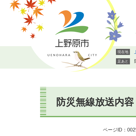
ペ
メ
ー
ニ
ジ
ュ
の
ー
先
を
頭
飛
で
ば
現在地
す。
し
て
足あと
本
文
へ
本
文
防災無線放送内容
ページID：002