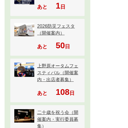
1
あと
日
2026防災フェスタ
（開催案内）
50
あと
日
上野原オータムフェ
スティバル（開催案
内・出店者募集）
108
あと
日
二十歳を祝う会（開
催案内・実行委員募
集）