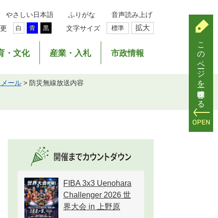
やさしい日本語
ふりがな
音声読み上げ
拡大
更
文字サイズ
標準
白
青
黒
このページを一時保存する
育・文化
産業・入札
市政情報
らメール
>
防災無線放送内容
FIBA 3x3 Uenohara
Challenger 2026 世
界大会 in 上野原