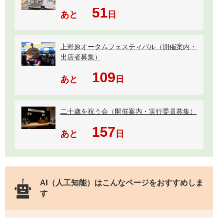
51
あと
日
上野原オータムフェスティバル（開催案内・
出店者募集）
109
あと
日
二十歳を祝う会（開催案内・実行委員募集）
157
あと
日
AI（人工知能）は
こんなページをおすすめしま
す