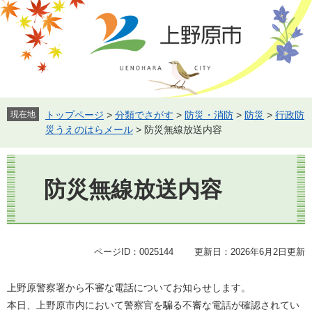
ペ
メ
ー
ニ
ジ
ュ
の
ー
先
を
頭
飛
で
ば
す。
し
現在地
トップページ
>
分類でさがす
>
防災・消防
>
防災
>
行政防
て
災うえのはらメール
>
防災無線放送内容
本
文
本
へ
文
防災無線放送内容
ページID：0025144
更新日：2026年6月2日更新
上野原警察署から不審な電話についてお知らせします。
本日、上野原市内において警察官を騙る不審な電話が確認されてい