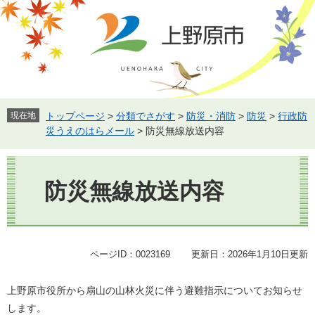
ペ
メ
ー
ニ
ジ
ュ
の
ー
先
を
頭
飛
で
ば
す。
し
現在地
トップページ
>
分類でさがす
>
防災・消防
>
防災
>
行政防
て
災うえのはらメール
>
防災無線放送内容
本
文
本
へ
文
防災無線放送内容
ページID：0023169
更新日：2026年1月10日更新
上野原市役所から扇山の山林火災に伴う避難指示についてお知らせ
します。