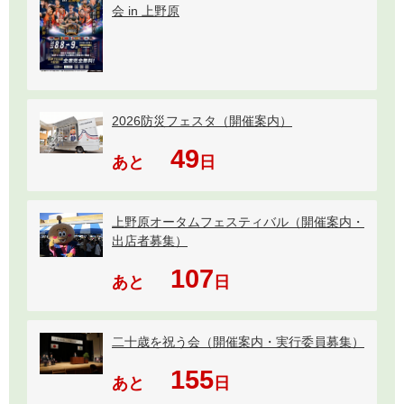
会 in 上野原
2026防災フェスタ（開催案内）
49
あと
日
上野原オータムフェスティバル（開催案内・
出店者募集）
107
あと
日
二十歳を祝う会（開催案内・実行委員募集）
155
あと
日