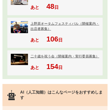
48
あと
日
上野原オータムフェスティバル（開催案内・
出店者募集）
106
あと
日
二十歳を祝う会（開催案内・実行委員募集）
154
あと
日
AI（人工知能）は
こんなページをおすすめしま
す