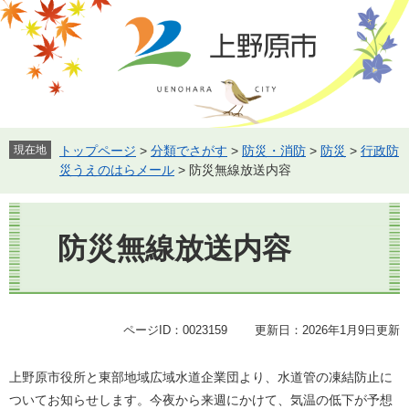
ペ
メ
ー
ニ
ジ
ュ
の
ー
先
を
頭
飛
で
ば
す。
し
現在地
トップページ
>
分類でさがす
>
防災・消防
>
防災
>
行政防
て
災うえのはらメール
>
防災無線放送内容
本
文
本
へ
文
防災無線放送内容
ページID：0023159
更新日：2026年1月9日更新
上野原市役所と東部地域広域水道企業団より、水道管の凍結防止に
ついてお知らせします。今夜から来週にかけて、気温の低下が予想